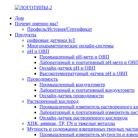
Дом
Почему именно мы?
Профиль/История/Сертификат
Продукты
цифровые датчики IoT
Многопараметрические онлайн-системы
pH и ОВП
Промышленный pH-метр и ОВП
Лабораторный и портативный pH-метр и ОВП
Онлайн-датчик pH и ОВП
Высокотемпературный датчик pH и ОВП
Проводимость
Промышленный кондуктометр
Лабораторный и портативный кондуктометр
Онлайн-датчик проводимости
Растворенный кислород
Промышленный измеритель растворенного ки
Лабораторный и портативный измеритель рас
Онлайн-датчик растворенного кислорода
ХПК, аммиак, TP, TN и тяжелые металлы
Мутность и содержание взвешенных твердых части
Промышленный измеритель мутности и взвеш