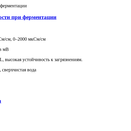
ости при ферментации
См/см, 0–2000 мкСм/см
в мВ
, высокая устойчивость к загрязнениям.
 сверхчистая вода
а