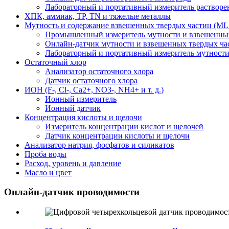
Лабораторный и портативный измеритель растворе
ХПК, аммиак, TP, TN и тяжелые металлы
Мутность и содержание взвешенных твердых частиц (ML
Промышленный измеритель мутности и взвешенных
Онлайн-датчик мутности и взвешенных твердых ча
Лабораторный и портативный измеритель мутности
Остаточный хлор
Анализатор остаточного хлора
Датчик остаточного хлора
ИОН (F-, Cl-, Ca2+, NO3-, NH4+ и т. д.)
Ионный измеритель
Ионный датчик
Концентрация кислоты и щелочи
Измеритель концентрации кислот и щелочей
Датчик концентрации кислоты и щелочи
Анализатор натрия, фосфатов и силикатов
Проба воды
Расход, уровень и давление
Масло и цвет
Онлайн-датчик проводимости