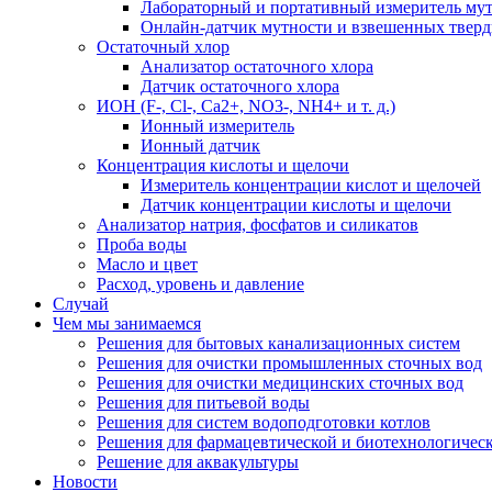
Лабораторный и портативный измеритель мут
Онлайн-датчик мутности и взвешенных тверд
Остаточный хлор
Анализатор остаточного хлора
Датчик остаточного хлора
ИОН (F-, Cl-, Ca2+, NO3-, NH4+ и т. д.)
Ионный измеритель
Ионный датчик
Концентрация кислоты и щелочи
Измеритель концентрации кислот и щелочей
Датчик концентрации кислоты и щелочи
Анализатор натрия, фосфатов и силикатов
Проба воды
Масло и цвет
Расход, уровень и давление
Случай
Чем мы занимаемся
Решения для бытовых канализационных систем
Решения для очистки промышленных сточных вод
Решения для очистки медицинских сточных вод
Решения для питьевой воды
Решения для систем водоподготовки котлов
Решения для фармацевтической и биотехнологическ
Решение для аквакультуры
Новости