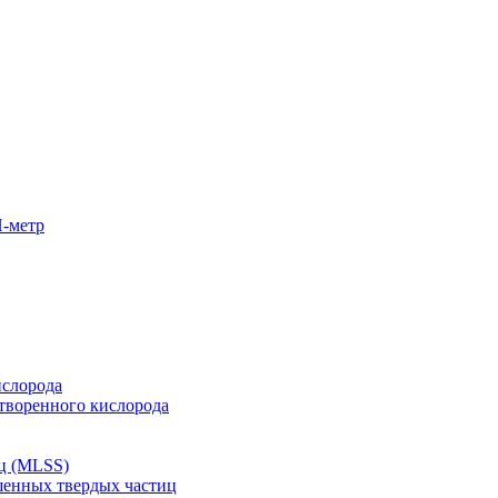
-метр
слорода
творенного кислорода
ц (MLSS)
енных твердых частиц