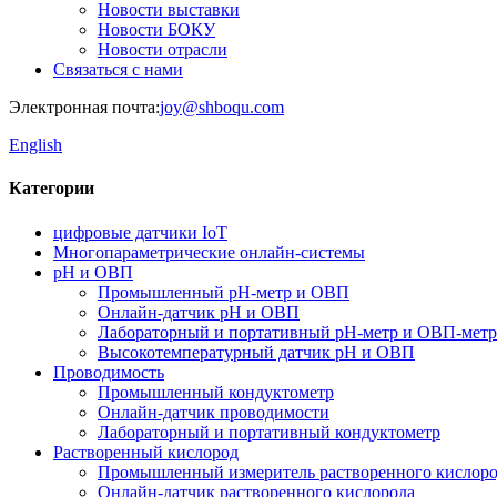
Новости выставки
Новости БОКУ
Новости отрасли
Связаться с нами
Электронная почта:
joy@shboqu.com
English
Категории
цифровые датчики IoT
Многопараметрические онлайн-системы
pH и ОВП
Промышленный pH-метр и ОВП
Онлайн-датчик pH и ОВП
Лабораторный и портативный pH-метр и ОВП-метр
Высокотемпературный датчик pH и ОВП
Проводимость
Промышленный кондуктометр
Онлайн-датчик проводимости
Лабораторный и портативный кондуктометр
Растворенный кислород
Промышленный измеритель растворенного кислоро
Онлайн-датчик растворенного кислорода