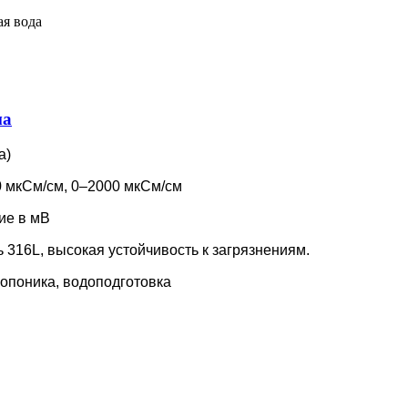
ая вода
ма
а)
0 мкСм/см, 0–2000 мкСм/см
ие в мВ
316L, высокая устойчивость к загрязнениям.
опоника, водоподготовка